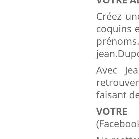
Créez un
coquins 
pré
jean.Du
Avec Je
retrouve
faisant d
VOTRE 
(Facebook