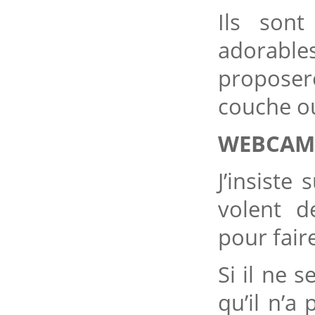
Ils son
adorab
proposer
couche o
WEBCAM
J’insiste
volent d
pour faire
Si il ne s
qu’il n’