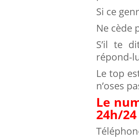
Si ce genr
Ne cède p
S’il te d
répond-lui
Le top es
n’oses pa
Le num
24h/24 
Téléphon