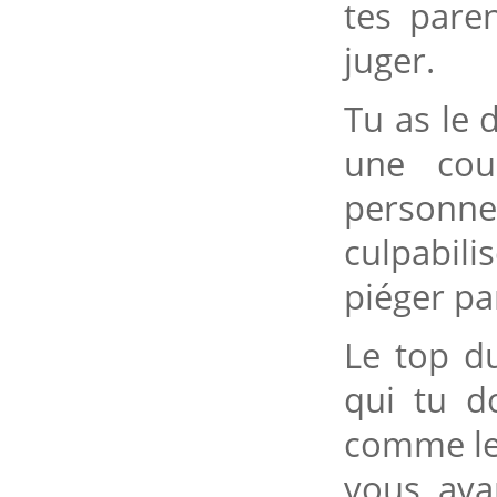
tes paren
juger.
Tu as le 
une cou
person
culpabili
piéger pa
Le top d
qui tu d
comme le t
vous ava