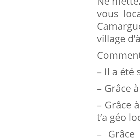
Ne mette
vous loc
Camargue
village d’
Comment s
– Il a été
– Grâce à
– Grâce à 
t’a géo lo
– Grâce 