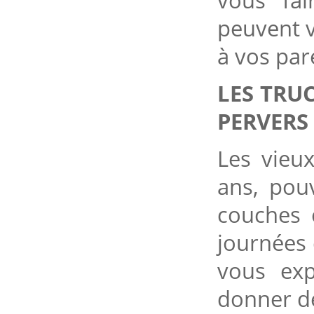
vous fai
peuvent 
à vos par
LES TRUC
PERVERS
Les vieu
ans, pou
couches 
journées 
vous exp
donner de